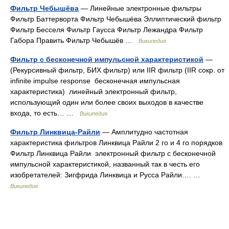
Фильтр Чебышёва
— Линейные электронные фильтры
Фильтр Баттерворта Фильтр Чебышёва Эллиптический фильтр
Фильтр Бесселя Фильтр Гаусса Фильтр Лежандра Фильтр
Габора Править Фильтр Чебышёв …
Википедия
Фильтр с бесконечной импульсной характеристикой
—
(Рекурсивный фильтр, БИХ фильтр) или IIR фильтр (IIR сокр. от
infinite impulse response бесконечная импульсная
характеристика) линейный электронный фильтр,
использующий один или более своих выходов в качестве
входа, то есть… …
Википедия
Фильтр Линквица-Райли
— Амплитудно частотная
характеристика фильтров Линквица Райли 2 го и 4 го порядков
Фильтр Линквица Райли электронный фильтр с бесконечной
импульсной характеристикой, названный так в честь его
изобретателей: Зигфрида Линквица и Русса Райли.… …
Википедия