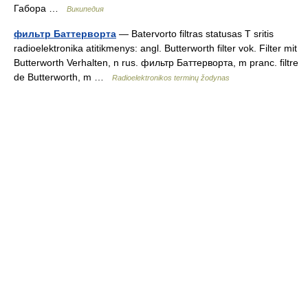
Габора …
Википедия
фильтр Баттерворта
— Batervorto filtras statusas T sritis
radioelektronika atitikmenys: angl. Butterworth filter vok. Filter mit
Butterworth Verhalten, n rus. фильтр Баттерворта, m pranc. filtre
de Butterworth, m …
Radioelektronikos terminų žodynas